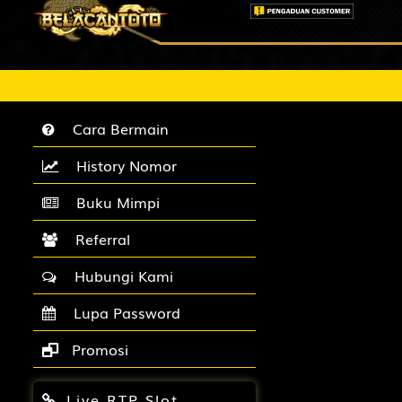
-
Cara Bermain
History Nomor
Buku Mimpi
Referral
Hubungi Kami
Lupa Password
Promosi
Live RTP Slot