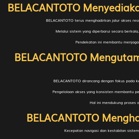
BELACANTOTO Menyediakan 
BELACANTOTO terus menghadirkan jalur akses re
Melalui sistem yang diperbarui secara berkala
Pendekatan ini membantu menjaga p
BELACANTOTO Mengutamak
BELACANTOTO dirancang dengan fokus pada ken
Pengelolaan akses yang konsisten membantu pe
Hal ini mendukung proses 
BELACANTOTO Menghadir
Kecepatan navigasi dan kestabilan siste