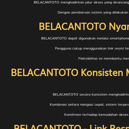
BELACANTOTO menghadirkan jalur akses yang dirancang
Dengan pembaruan sistem yang dilakukan se
BELACANTOTO Nyama
BELACANTOTO dapat digunakan melalui smartphone, 
Pengguna cukup menggunakan link resmi ter
Fleksibilitas ini membantu m
BELACANTOTO Konsisten M
BELACANTOTO secara konsisten menghadirka
Kombinasi antara navigasi cepat, sistem terpe
Komitmen terhadap kemudahan akses m
BELACANTOTO - Link Resm