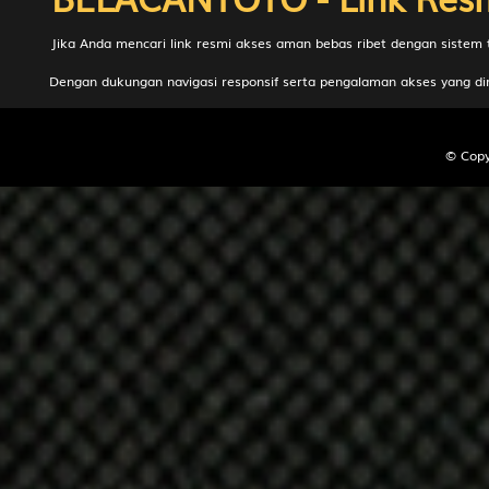
Jika Anda mencari link resmi akses aman bebas ribet dengan sistem
Dengan dukungan navigasi responsif serta pengalaman akses yang d
© Copy