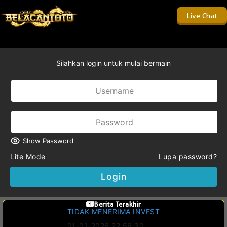
Live Chat
Silahkan login untuk mulai bermain
Show Password
Lite Mode
Lupa password?
Login
Berita Terakhir
TIDAK MENERIMA INVEST
01-01-2026 22:56:30