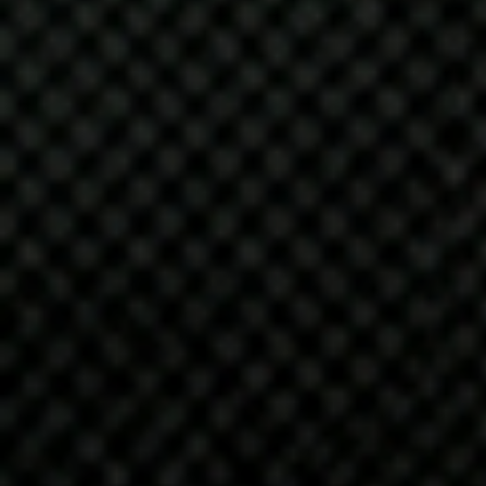
88
Tinta
3D
935
89
Baju Cina
3D
226
90
Baker Rumput
3D
492
91
Ballpen
3D
973
92
Balsem
3D
688
93
Timbangan
3D
885
94
Timba
3D
933
95
Ban Gembos
3D
729
96
Timang Anak
3D
274
97
Bangku
3D
404
98
Timah
3D
181
99
Bantal
3D
229
100
Tikus Makan
3D
904