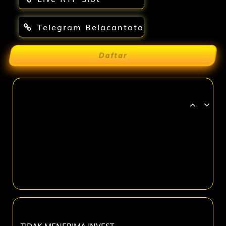
Telegram Belacantoto
Daftar
Hasil Terakhir
06 Agustus 2026
FLORIDA
EVE
0941
FLORIDA
MID
3907
KENTUCKY
MID
Berita Terakhir
4157
TIDAK MENERIMA INVEST