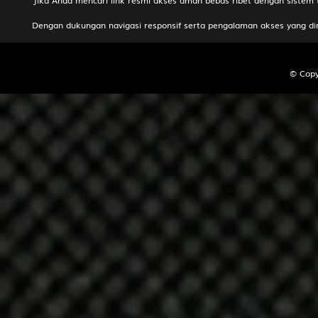
Jika Anda mencari link resmi akses aman bebas ribet dengan sistem
25
Nenek Moyang - Orang Utan -
2D
46 (48-
Terjun Bebas - Sikat - Toko -
64-73-
Dengan dukungan navigasi responsif serta pengalaman akses yang d
Hyang Wenang
14)
26
Putri Raja - Cendrawasih - Balap
2D
38 (37-
Sepeda Motor - Engsel - Drum -
67-84-
© Copy
Untari
17)
27
Si Ceroboh - Landak - Main
2D
48 (46-
Catur - Garuk - Gedung Bioskop -
00-79-
Dasamuka
50)
28
Anak Sakti - Ulat Sutera -
2D
57 (74-
Layang-Layang - Sepatu -
08-47-
Ranjang - Gatot Kaca
58)
29
Penari - Cumi-Cumi - Main
2D
58 (67-
Kelereng - Rumah - Sekolahan -
07-94-
Selir
57)
30
Penjual Daging - Burung Onta -
2D
67 (58-
Engrang,Egrang - Sendok -
38-23-
Korek Api - Abilawa
88)