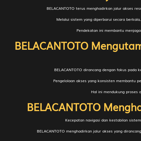
10)
BELACANTOTO terus menghadirkan jalur akses re
14
Orang Buta - Rusa - Silat - Jamu -
2D
34 (36-
Melalui sistem yang diperbarui secara berkala
Paru-Paru - Destarata
73-89-
23)
Pendekatan ini membantu menjaga p
BELACANTOTO Mengutamak
15
Pendeta Wanita - Musang -
2D
36 (34-
Balap Sepeda - Manggis -
83-87-
Rumah Obat - Sayempraba
33)
16
Orang Bongkok - Ikan Gabus -
2D
37 (38-
BELACANTOTO dirancang dengan fokus pada ken
Balap Mobil - Anggur -
59-83-
B.H,BH,Bra - Truk - Gareng
09)
Pengelolaan akses yang konsisten membantu pe
17
Penolong - Gelatik - Golf - Tang -
2D
40 (43-
Hal ini mendukung proses 
Peci - Widura
76-78-
BELACANTOTO Menghadir
26)
18
Putri Raja - Cendrawasih - Balap
2D
38 (37-
Kecepatan navigasi dan kestabilan siste
Sepeda Motor - Engsel - Drum -
67-84-
Untari
17)
BELACANTOTO menghadirkan jalur akses yang dirancang
19
Kekasih - Kalajengking - Balap
2D
39 (44-