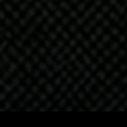
101
Batu Gugur
3D
807
102
Tidur
3D
494
103
Batu Nisan
3D
008
104
Tiang Kapal
3D
775
105
Tertabrak
3D
721
106
Terong
3D
873
107
Termos
3D
735
108
Terlanggar
3D
716
109
Terlanggar
3D
408
110
Terlanggar
3D
281
111
Terhalang
3D
762
112
Terhalang
3D
761