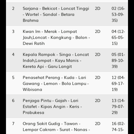
2
Sarjana - Bekicot - Loncat Tinggi
2D
02 (16-
- Wortel - Sandal - Betara
53-09-
Brahma
35)
3
Kwan Im - Merak - Lompat
2D
04 (12-
Jauh,Loncat - Kangkung - Balon -
65-05-
Dewi Ratih
15)
4
Kepala Rampok - Singa - Loncat
2D
05 (01-
Indah,Lompat - Kayu Manis -
89-10-
Kereta Api - Garu Langit
39)
5
Penasehat Perang - Kuda - Lari
2D
12 (04-
Gawang - Lemon - Bola Lampu -
69-17-
Wibisana
19)
6
Penjaga Pintu - Gajah - Lari
2D
13 (14-
Estafet - Kipas Angin - Keris -
79-07-
Prabukesa
29)
7
Orang Sakit Gudig - Tawon -
2D
16 (02-
Lempar Cakram - Surat - Nanas -
74-15-